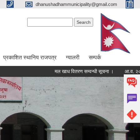
dhanushadhammunicipality@gmail.com
Search form
Search
प्रकाशित स्थानिय राजपत्र
ग्यालरी
सम्पर्क
मल खाध वितरण सम्वन्धी सूचना ।
आ.व. २०८२/०८३ 