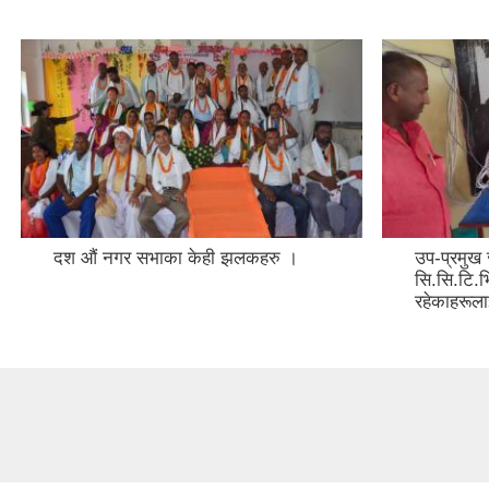
दश औं नगर सभाका केही झलकहरु ।
उप-प्रमुख ज
सि.सि.टि.भि
रहेकाहरूल